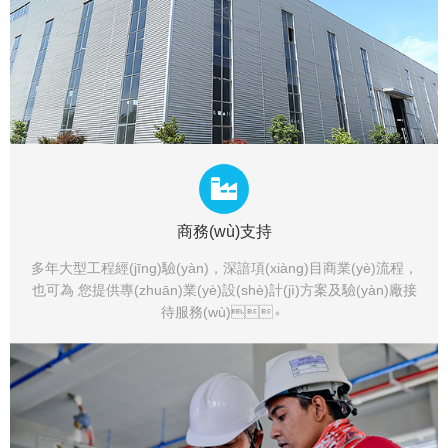
商務(wù)支持
多年大型工程經(jīng)驗(yàn)，深諳項(xiàng)目商業(yè)流程，
也可為 您提供專(zhuān)業(yè)設(shè)計(jì)方案及驗(yàn)廠接
待服務(wù)。