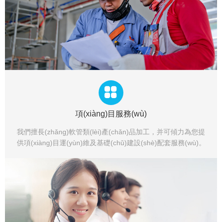
項(xiàng)目服務(wù)
我們擅長(zhǎng)軟管類(lèi)產(chǎn)品加工，并可傾力為您提
供項(xiàng)目運(yùn)維及基礎(chǔ)建設(shè)配套服務(wù)。