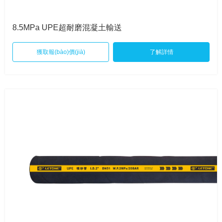
8.5MPa UPE超耐磨混凝土輸送
獲取報(bào)價(jià)
了解詳情