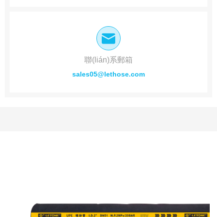
聯(lián)系郵箱
sales05@lethose.com