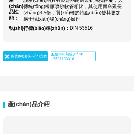
產
該產(chǎn)品具有良好的耐磨及抗屈撓性能，與
(chǎn)
傳統(tǒng)橡膠噴砂軟管相比，其使用壽命延長
品性
(zhǎng)3-5倍，質(zhì)輕的特點(diǎn)使其更加
能：
易于現(xiàn)場(chǎng)操作
DIN 53516
執(zhí)行標(biāo)準(zhǔn)：
服務(wù)熱線(xiàn):
免費(fèi)咨詢(xún)方案
17637133316
產(chǎn)品介紹