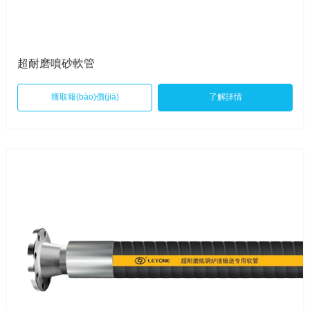
超耐磨噴砂軟管
獲取報(bào)價(jià)
了解詳情